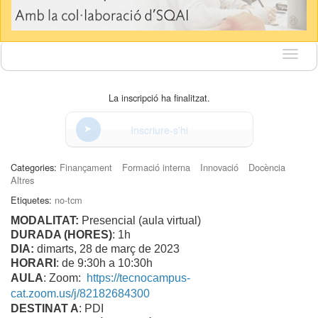
Idioma
La inscripció ha finalitzat.
Inscriure-s'hi
Categories:
Finançament
Formació interna
Innovació
Docència
Altres
Etiquetes:
no-tcm
MODALITAT:
Presencial (aula virtual)
DURADA (HORES)
: 1h
DIA:
dimarts, 28 de març de 2023
HORARI
: de 9:30h a 10:30h
AULA
: Zoom:
https://tecnocampus-
cat.zoom.us/j/82182684300
DESTINAT A
: PDI