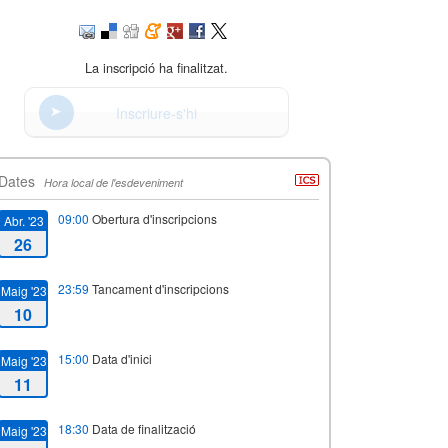
La inscripció ha finalitzat.
Inscriure-s'hi
Dates
Hora local de l'esdeveniment
09:00
Obertura d'inscripcions
Abr. '23
26
23:59
Tancament d'inscripcions
Maig '23
10
15:00
Data d'inici
Maig '23
11
18:30
Data de finalització
Maig '23