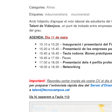
Categories:
Altres
Etiquetes:
vidauniversitaria
viuuniversitat
Amb l'objectiu d'apropar el món laboral als estudiants de
, un punt de trobada entre empreses
Talent de Videojocs
del grau.
AGENDA:
Dia 11 de maig
15.10 a 15.20 –
Inauguració i presentació del 
15.20 a 15.40 –
Presentació de les empreses par
15.40 a 16.45 –
Taula rodona:
Bones pràctiques 
16.45 a 17.00 -
Pausa
17.00 a 18.00 –
Presentació dels 4 perfils prof
18.00 a 18.30 –
Networking
Important!
Recordeu portar imprès els vostre CV el dia d
per preparar l’entrevista ràpida des del
Servei d'Orie
a
talent@tecnocampus.cat
Us hi esperem a l'aula 112