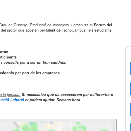
l Grau en Disseny i Producció de Videojocs
’organitza el
,
Fòrum del
s
 del sector que aposten pel talent de TecnoCampus i els estudiants
Fòrum
ticipants
i consells per a ser un bon candidat
essioanls per part de les empreses
e la jornada.
Si necessiteu que us assessorem per millorar-ho o
ntació Laboral
et podem ajudar. Demana hora