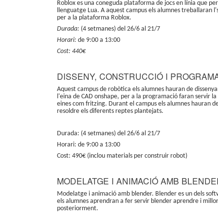
Roblox es una coneguda plataforma de jocs en línia que per
llenguatge Lua. A aquest campus els alumnes treballaran l'sc
per a la plataforma Roblox.
Durada:
(4 setmanes) del 26/6 al 21/7
Horari:
de 9:00 a 13:00
Cost: 440€
DISSENY, CONSTRUCCIÓ I PROGRAM
Aquest campus de robòtica els alumnes hauran de dissenyar 
l'eina de CAD onshape, per a la programació faran servir la I
eines com fritzing. Durant el campus els alumnes hauran de 
resoldre els diferents reptes plantejats.
Durada: (4 setmanes) del 26/6 al 21/7
Horari: de 9:00 a 13:00
Cost: 490€ (inclou materials per construir robot)
MODELATGE I ANIMACIÓ AMB BLENDE
Modelatge i animació amb blender. Blender es un dels sof
els alumnes aprendran a fer servir blender aprendre i millo
posteriorment.