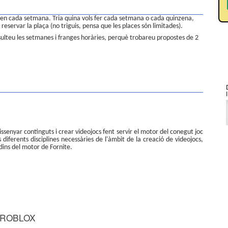
itzen cada setmana. Tria quina vols fer cada setmana o cada quinzena,
reservar la plaça (no triguis, pensa que les places són limitades).
sulteu les setmanes i franges horàries, perquè trobareu propostes de 2
ssenyar continguts i crear videojocs fent servir el motor del conegut joc
diferents disciplines necessàries de l'àmbit de la creació de videojocs,
 dins del motor de Fornite.
 ROBLOX