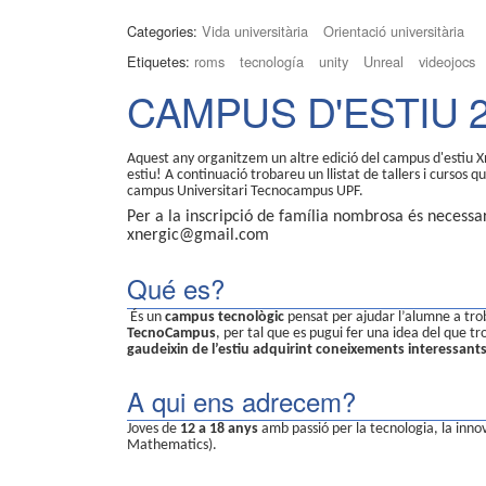
Categories:
Vida universitària
Orientació universitària
Etiquetes:
roms
tecnología
unity
Unreal
videojocs
CAMPUS D'ESTIU 
Aquest any organitzem un altre edició del campus d'estiu Xne
estiu! A continuació trobareu un llistat de tallers i cursos qu
campus Universitari Tecnocampus UPF.
Per a la inscripció de família nombrosa és necessa
xnergic@gmail.com
Qué es?
És un
campus tecnològic
pensat per ajudar l’alumne a tro
TecnoCampus
, per tal que es pugui fer una idea del que tr
gaudeixin de l’estiu adquirint coneixements interessants
A qui ens adrecem?
Joves de
12 a 18 anys
amb passió per la tecnologia, la inno
Mathematics).