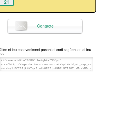
21
Contacte
Difon el teu esdeveniment posant el codi següent en el teu
lloc