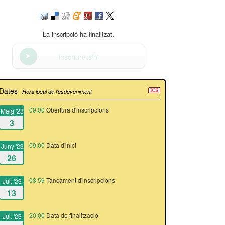
La inscripció ha finalitzat.
Inscriure-s'hi
Dates
Hora local de l'esdeveniment
09:00
Obertura d'inscripcions
Maig '23
3
09:00
Data d'inici
Juny '23
26
08:59
Tancament d'inscripcions
Jul. '23
13
20:00
Data de finalització
Jul. '23