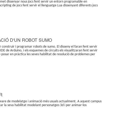
met dissenyar nous jocs fent servir un entorn programable en
ripting de jocs fent servir el llenguatge Lua dissenyant diferents jocs
ACIÓ D'UN ROBOT SUMO
construir i programar robots de sumo. El disseny el faran fent servir
DE de Arduino, i els esquemes de circuits els visualitzaran fent servir
posar en pràctica les seves habilitat de resolució de problemes per
R
tware de modelatge i animació més usuals actualment. A aquest campus
rar la seva habilitat modelant personatges 3d i per animar-los