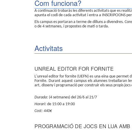
Com funciona?
A continuació trobaràs les diferents activitats que es real
apunta el codi de cada activitat i entra a INSCRIPCIONS per 
Els campus es portaran a terme de dilluns a divendres. Con
o de 4 setmanes, i propostes de matí o tarda.
Activitats
UNREAL EDITOR FOR FORNITE
L'unreal editor for fornite (UEFN) es una eina que permet di
Fornite. Durant aquest campus els alumnes treballaran les 
art, disseny i programació per construir els seus propis jocs
Durada:
(4 setmanes) del 26/6 al 21/7
Horari:
de 15:00 a 19:00
Cost: 440€
PROGRAMACIÓ DE JOCS EN LUA AMB