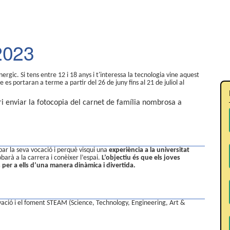
2023
rgic. Si tens entre 12 i 18 anys i t'interessa la tecnologia vine aquest
e es portaran a terme a partir del 26 de juny fins al 21 de juliol al
ri enviar la fotocopia del carnet de família nombrosa a
bar la seva vocació i perquè visqui una
experiència a la universitat
obarà a la carrera i conèixer l’espai.
L’objectiu és que els joves
 per a ells d’una manera dinàmica i divertida.
vació i el foment STEAM (Science, Technology, Engineering, Art &