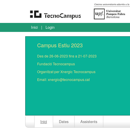
Inici
|
Login
Campus Estiu 2023
Des de 26-06-2023 fins a 21-07-2023
Fundació Tecnocampus
Organitzat per Xnergic Tecnocampus
Email: xnergic@tecnocampus.cat
Inici
Dates
Assistents