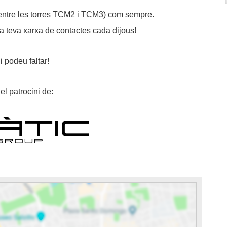
 (entre les torres TCM2 i TCM3) com sempre.
 la teva xarxa de contactes cada dijous!
i podeu faltar!
l patrocini de: