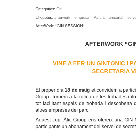
Categories:
Oci
Etiquetes:
afterwork
empresa
Parc Empresarial
serv
AfterWork: "GIN SESSION"
AFTERWORK “GIN
VINE A FER UN GINTONIC I 
SECRETARIA V
El proper dia
18 de maig
et convidem a particip
Group. Tornem a la rutina de les trobades info
tot facilitant espais de trobada i descobert
altres empreses del parc.
Aquest cop, Àtic Group ens ofereix una GIN Se
participants un abonament del servei de secreta