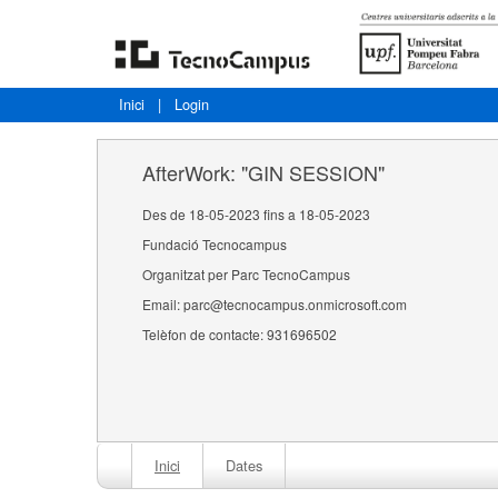
Inici
|
Login
AfterWork: "GIN SESSION"
Des de 18-05-2023 fins a 18-05-2023
Fundació Tecnocampus
Organitzat per Parc TecnoCampus
Email: parc@tecnocampus.onmicrosoft.com
Telèfon de contacte: 931696502
Inici
Dates