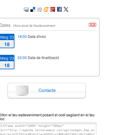
Dates
Hora local de l'esdeveniment
18:00
Data d'inici
Maig '23
18
20:00
Data de finalització
Maig '23
18
Contacte
Difon el teu esdeveniment posant el codi següent en el teu
lloc