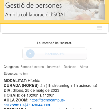
Idioma
La inscripció ha finalitzat.
Inscriure-s'hi
Categories:
Formació interna
Innovació
Docència
Altres
Etiquetes:
no-tcm
MODALITAT:
Híbrida
DURADA (HORES)
: 2h (1h streaming + 1h asíncrona)
DIA:
dijous, 25 de maig de 2023
HORARI
: de 10:00h a 11:00h
AULA ZOOM:
https://tecnocampus-
cat.zoom.us/j/89480440336