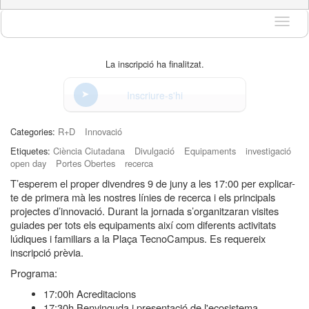
Idioma
La inscripció ha finalitzat.
Inscriure-s'hi
Categories:
R+D
Innovació
Etiquetes:
Ciència Ciutadana
Divulgació
Equipaments
investigació
open day
Portes Obertes
recerca
T’esperem el proper divendres 9 de juny a les 17:00 per explicar-
te de primera mà les nostres línies de recerca i els principals
projectes d’innovació. Durant la jornada s’organitzaran visites
guiades per tots els equipaments així com diferents activitats
lúdiques i familiars a la Plaça TecnoCampus. Es requereix
inscripció prèvia.
Programa:
17:00h Acreditacions
17:30h Benvinguda i presentació de l'ecosistema