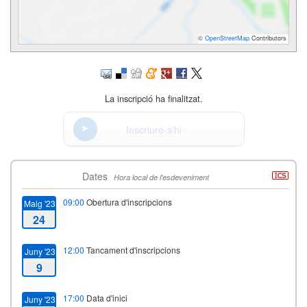
©
OpenStreetMap
Contributors
La inscripció ha finalitzat.
Inscriure-s'hi
Dates
Hora local de l'esdeveniment
09:00
Obertura d'inscripcions
Maig '23
24
12:00
Tancament d'inscripcions
Juny '23
9
17:00
Data d'inici
Juny '23