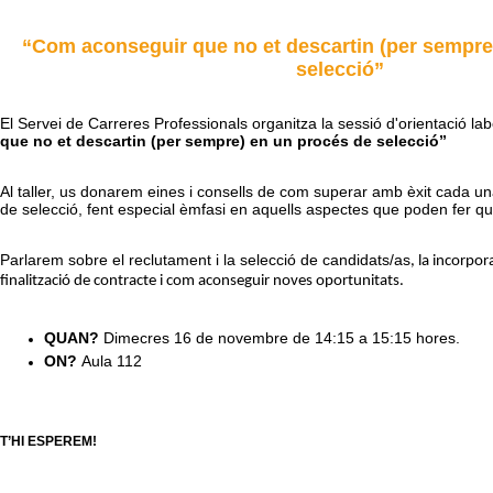
“Com aconseguir que no et descartin (per sempre
selecció”
El Servei de Carreres Professionals organitza la sessió d'orientació la
que no et descartin (per sempre) en un procés de selecció”
Al taller, us donarem eines i consells de com superar amb èxit cada un
de selecció, fent especial èmfasi en aquells aspectes que poden fer qu
Parlarem sobre el reclutament i la selecció de candidats/as
, la incorpora
finalització de contracte i com aconseguir noves oportunitats.
QUAN?
Dimecres 16 de novembre de 14:15 a 15:15 hores.
ON?
Aula 112
T’HI ESPEREM!