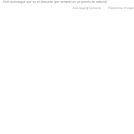
Com aconseguir que no et descartin (per sempre) en un procés de selecció
Avís legal
|
Contacte
Plataforma d'orga