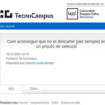
Inici
|
Accedir
Com aconseguir que no et descartin (per sempre) e
un procés de selecció
16-11-2022 14:15
Fundació Tecnocampus
Organitzat per
Carreres professionals
Inici
Dates
Paraules clau:
Alumni
programaskills
Skills
viulauniversitat